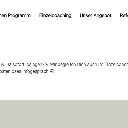
hen Programm
Einzelcoaching
Unser Angebot
Ref
r willst sofort loslegen?💪 Wir begleiten Dich auch im Einzelcoac
kostenloses Infogespräch 📆.